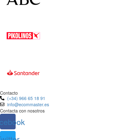
Contacto
(+34) 966 65 18 91
info@ecommaster.es
Contacta con nosotros
cebook
witter