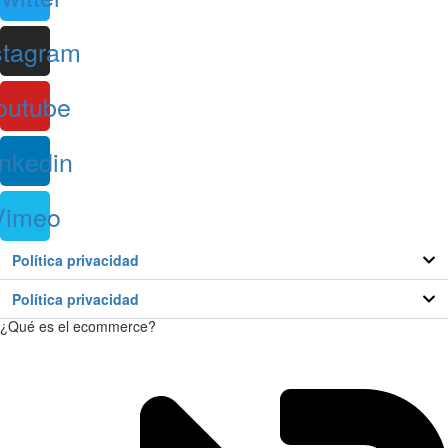
stagram
outube
inkedin
Vimeo
Política privacidad
Política privacidad
¿Qué es el ecommerce?