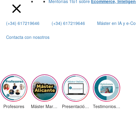
Mentorías 1to1 sobre
Ecommerce, Inteligenci
(+34) 617219646
(+34) 617219646
Máster en IA y e-
Contacta con nosotros
Profesores
Máster Marketing Digital en Alicante
Presentación ¡Nuevas Ediciones!
Testimonios Alumnos